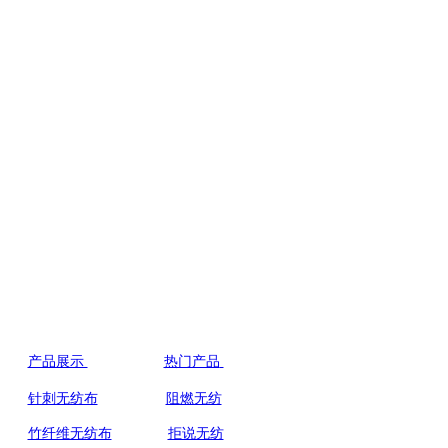
产品展示
热门产品
联系人:祝经理
针刺无纺布
阻燃无纺
手机：
139 0623 3889
竹纤维无纺布
拒说无纺
138 1496 7626