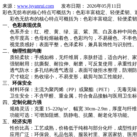
来源：
www.jsyanrui.com
发布日期： 2026年05月11日
彩色无纺布的核心特点可概括为：色彩丰富稳定、轻便柔韧、
彩色无纺布的核心特点可概括为：色彩丰富稳定、轻便柔韧
一、
色彩表现优良
色系齐全：红、橙、黄、绿、蓝、紫、黑、白及各种中间色
色牢度高：色母粒熔融着色，色彩均匀，不易褪色、不串色
视觉质感好：表面平整，色泽柔和，兼具装饰性与识别性。
二、
物理性能均衡
质轻柔软：手感如棉，无纤维屑，亲肤舒适，适合内衬、家纺
强韧耐用：抗撕裂、耐拉伸、耐磨，可反复使用，承重性好
透气防水：多孔结构透气透湿，表面可做拒水整理，防潮防
尺寸稳定：热收缩小，不易变形，裁剪与加工性能好。
三、
环保安全
材料环保：主流为聚丙烯（PP）或聚酯（PET），无毒无
卫生安全：不含甲醛、重金属，符合食品接触与医用卫生标
四、
定制化能力强
规格灵活：克重 15–220g/㎡、幅宽 30cm–2.9m，厚度与
功能可选：可增加阻燃、防静电、抗菌、耐老化等功能。
五、
经济实用
性价比高：工艺成熟，价格低于纯棉与部分化纤，成型性好
应用广泛：环保袋、礼品包装、服装衬里、家居家纺、医用