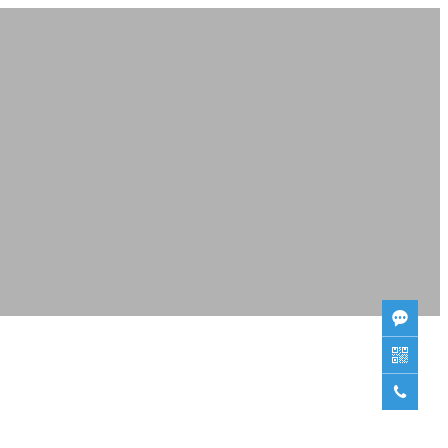


