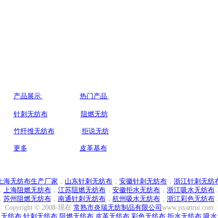
产品展示
热门产品
联系人:祝经理
针刺无纺布
阻燃无纺
手机：
139 0623 3889
竹纤维无纺布
拒说无纺
138 1496 7626
更多
皮革基布
地址:江苏省常熟市任阳
上海无纺布生产厂家
，
山东针刺无纺布
，
安徽针刺无纺布
，
浙江针刺无纺
，
上海阻燃无纺布
，
江苏阻燃无纺布
，
安徽拒水无纺布
，
浙江吸水无纺布
，
苏州阻燃无纺布
，
南通针刺无纺布
，
杭州吸水无纺布
，
浙江彩色无纺布
Copyright © 2008-现在
常熟市炎瑞无纺制品有限公司
www.jsyanrui.com
：
无纺布
针刺无纺布
阻燃无纺布
皮革无纺布
彩色无纺布
拒水无纺布
吸水