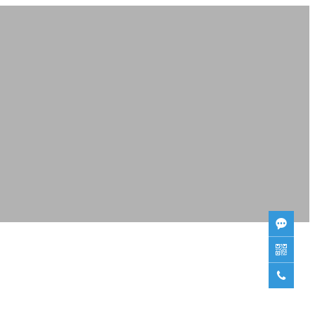


