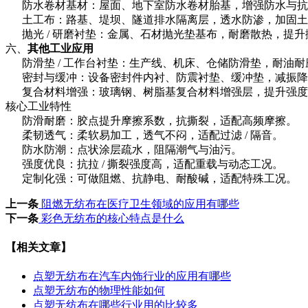
防水卷材基材：屋面、地下室防水卷材胎基，增强防水与抗裂
土工布：路基、堤坝、隧道排水隔离层，透水防渗，加固土
抛光 / 研磨衬垫：金属、石材抛光垫基布，耐磨散热，提升
六、
其他工业应用
防滑垫 / 工作台衬垫：生产线、机床、仓储防滑垫，耐油耐
密封与缓冲：设备密封件内衬、防震衬垫、缓冲垫，减振降
复合材料增强：玻璃钢、树脂基复合材料增强层，提升强度
核心工业特性
防滑耐磨：胶点提升摩擦系数，抗撕裂，适配高频摩擦。
柔韧透气：柔软易加工，透气不闷，适配过滤 / 隔音。
防水防潮：点状涂层疏水，阻隔潮气与油污。
强度优良：抗拉 / 撕裂强度高，适配重载与动态工况。
定制化强：可做阻燃、抗静电、耐酸碱，适配特殊工况。
上一条
阻燃无纺布在医疗卫生领域的应用有哪些
下一条
彩色无纺布的核心特点是什么
【相关文章】
点塑无纺布在汽车内饰行业的应用有哪些
点塑无纺布的物理性能如何
点塑无纺布在哪些行业用的比较多