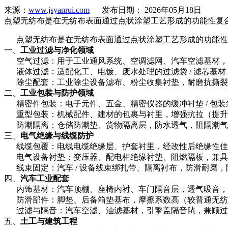
来源：
www.jsyanrui.com
发布日期： 2026年05月18日
点塑无纺布是在无纺布表面通过点状涂塑工艺形成的功能性复
点塑无纺布是在无纺布表面通过点状涂塑工艺形成的功能性
一、
工业过滤与净化领域
空气过滤：用于工业通风系统、空调滤网、汽车空滤基材，
液体过滤：适配化工、电镀、废水处理的过滤袋 / 滤芯基
除尘配套：工业除尘设备滤布、粉尘收集衬垫，耐磨抗撕裂
二、
工业包装与防护领域
精密件包装：电子元件、五金、精密仪器的缓冲衬垫 / 包
重型包装：机械配件、建材的包裹与衬里，增强抗拉（提升 2
防潮隔离：仓储防潮垫、货物隔离层，防水透气，阻隔潮气
三、
电气绝缘与线缆防护
线缆包覆：电线电缆绝缘层、护套衬里，经改性后绝缘性佳
电气设备衬垫：变压器、配电柜绝缘衬垫、阻燃隔板，兼具
线束固定：汽车 / 设备线束绑扎带、隔离衬布，防滑耐磨，
四、
汽车工业配套
内饰基材：汽车顶棚、座椅内衬、车门隔音层，透气吸音，
防滑部件：脚垫、后备箱垫基布，摩擦系数高（较普通无纺布提
过滤与隔音：汽车空滤、油滤基材，引擎盖隔音毡，兼顾过
五、
土工与建筑工程