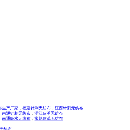
常盛工业园区
布生产厂家
，
福建针刺无纺布
，
江西针刺无纺布
，
南通针刺无纺布
，
浙江皮革无纺布
，
南通吸水无纺布
，
常熟皮革无纺布
无纺布