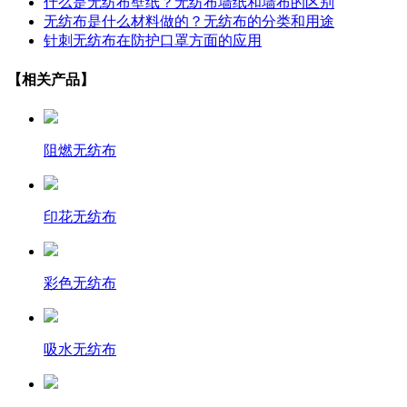
什么是无纺布壁纸？无纺布墙纸和墙布的区别
无纺布是什么材料做的？无纺布的分类和用途
针刺无纺布在防护口罩方面的应用
【相关产品】
阻燃无纺布
印花无纺布
彩色无纺布
吸水无纺布