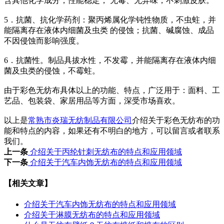
含其他化学成分，性能稳定， 无毒、无异味，不刺激皮肤。
5．抗菌、抗化学药剂：聚丙烯属化学钝性物质，不虫蛀，并
能隔离存在液体内细菌及虫类 的侵蚀；抗菌、碱腐蚀、成品
不因侵蚀而影响强度。
6．抗菌性。制品具拔水性，不发霉，并能隔离存在液体内细
菌及虫类的侵蚀，不霉蛀。
由于彩色无纺布具体以上的功能、特点，广泛用于：面料、工
艺品、包装袋、家居用品等方面，深受市场喜欢。
以上是
常熟市炎瑞无纺制品有限公司
介绍关于彩色无纺布的功
能和特点的内容，如果还有不明白的地方，可以留言或者联系
我们。
上一条
介绍关于丙纶针刺无纺布的特点和应用领域
下一条
介绍关于汽车内饰无纺布的特点和应用领域
【相关文章】
介绍关于汽车内饰无纺布的特点和应用领域
介绍关于淋膜无纺布的特点和应用领域