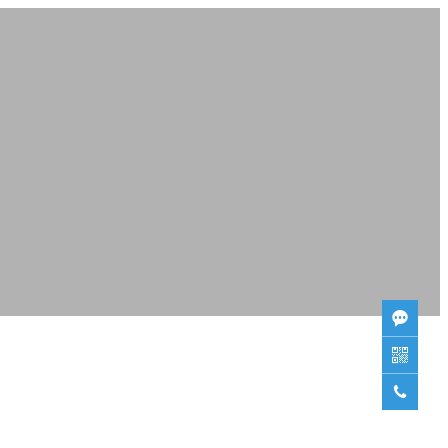


