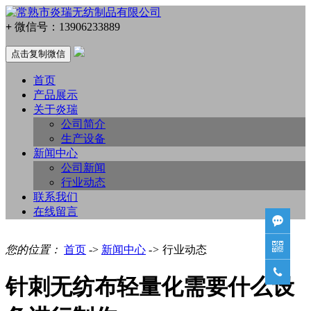
+
微信号：
13906233889
点击复制微信
首页
产品展示
关于炎瑞
公司简介
生产设备
新闻中心
公司新闻
行业动态
联系我们
在线留言


您的位置：
首页
->
新闻中心
->
行业动态

针刺无纺布轻量化需要什么设