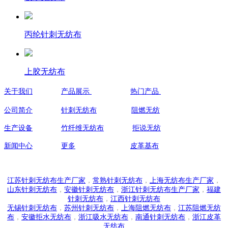
丙纶针刺无纺布
上胶无纺布
关于我们
产品展示
热门产品
联系人:祝
公司简介
针刺无纺布
阻燃无纺
手机：
139
生产设备
竹纤维无纺布
拒说无纺
138
新闻中心
更多
皮革基布
地址:江
江苏针刺无纺布生产厂家
，
常熟针刺无纺布
，
上海无纺布生产厂家
，
山东针刺无纺布
，
安徽针刺无纺布
，
浙江针刺无纺布生产厂家
，
福建
针刺无纺布
，
江西针刺无纺布
无锡针刺无纺布
，
苏州针刺无纺布
，
上海阻燃无纺布
，
江苏阻燃无纺
布
，
安徽拒水无纺布
，
浙江吸水无纺布
，
南通针刺无纺布
，
浙江皮革
无纺布