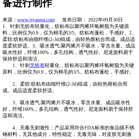
备进行制作
来源：
www.jsyanrui.com
发布日期： 2022年09月30日
1、针刺无纺布轻量化，纺粘布以聚丙烯环氧树脂为关键原
料，比例仅为0.9，仅为棉毛的3/5。纺粘布蓬松，手感好。2、
柔软:纺粘布由细纤维(2-3d)组成，由轻热熔粘合而成。成品适
度柔软舒适。3、吸水透气:聚丙烯片不吸水，零含水量。成品
吸水性好，纤维100%，多孔结构，透气性好。尼龙面料易于
保持舒适和清洁。
1、针刺
无纺布
轻量化，纺粘布以聚丙烯环氧树脂为关键
原料，比例仅为0.9，仅为棉毛的3/5。纺粘布蓬松，手感好。
2、柔软:纺粘布由细纤维(2-3d)组成，由轻热熔粘合而
成。成品适度柔软舒适。
3、吸水透气:聚丙烯片不吸水，零含水量。成品吸水性
好，纤维100%，多孔结构，透气性好。尼龙面料易于保持舒
适和清洁。
4、无毒无刺激性：产品采用符合FDA标准的食品级不锈
钢材料，无其他成分，特性稳定，无毒无味，对皮肤无刺激