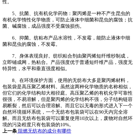
性。
5、抗菌、抗有机化学药物：聚丙烯是一种不产生昆虫的
有机化学惰性化学物质，可防止液体中细菌和昆虫的腐蚀；抗
菌、碱腐蚀，成品强度不受腐蚀损伤。
6、抑菌。纺粘布产品水溶性，不发霉，能防止液体中细
菌和昆虫的腐蚀，不发霉。
7、身体表现良好。纺织粘合剂由聚丙烯短纤维纱制成，
立即铺成网，热粘合。产品强度优于普通短纤维产品，强度无
特异性，水平和垂直强度相似。
8、在环境保护方面，使用的无纺布大多是聚丙烯材料，
包装袋是高压聚乙烯材料。虽然这两种化学物质的名称相似，
但它们的化学结构却大相径庭。高压聚乙烯的有机化学可靠性
很强，不易溶解，但是聚丙烯的化学结构不强，分子结构链容
易断裂，然后可以合理溶解。而且它以无毒的形式进入下一个
自然环境循环系统，一个无纺布包装袋可以在90天内完全溶
解。而且无纺布包装袋可以重复使用10次以上，废物对自然环
境的污染程度只有包装袋的10%。
上一条
阻燃无纺布的成分有哪些