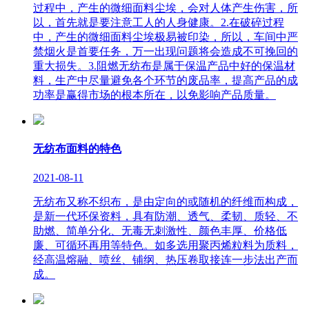
过程中，产生的微细面料尘埃，会对人体产生伤害，所
以，首先就是要注意工人的人身健康。2.在破碎过程
中，产生的微细面料尘埃极易被印染，所以，车间中严
禁烟火是首要任务，万一出现问题将会造成不可挽回的
重大损失。3.阻燃无纺布是属于保温产品中好的保温材
料，生产中尽量避免各个环节的废品率，提高产品的成
功率是赢得市场的根本所在，以免影响产品质量。
无纺布面料的特色
2021-08-11
无纺布又称不织布，是由定向的或随机的纤维而构成，
是新一代环保资料，具有防潮、透气、柔韧、质轻、不
助燃、简单分化、无毒无刺激性、颜色丰厚、价格低
廉、可循环再用等特色。如多选用聚丙烯粒料为质料，
经高温熔融、喷丝、铺纲、热压卷取接连一步法出产而
成。