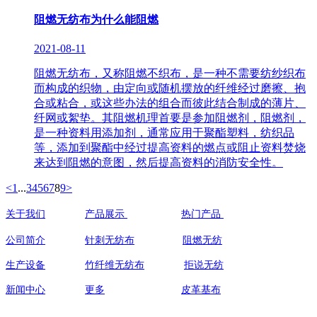
阻燃无纺布为什么能阻燃
2021-08-11
阻燃无纺布，又称阻燃不织布，是一种不需要纺纱织布
而构成的织物，由定向或随机摆放的纤维经过磨擦、抱
合或粘合，或这些办法的组合而彼此结合制成的薄片、
纤网或絮垫。其阻燃机理首要是参加阻燃剂，阻燃剂，
是一种资料用添加剂，通常应用于聚酯塑料，纺织品
等，添加到聚酯中经过提高资料的燃点或阻止资料焚烧
来达到阻燃的意图，然后提高资料的消防安全性。
<
1
...
3
4
5
6
7
8
9
>
关于我们
产品展示
热门产品
联系人:祝
公司简介
针刺无纺布
阻燃无纺
手机：
139
生产设备
竹纤维无纺布
拒说无纺
138
新闻中心
更多
皮革基布
地址:江