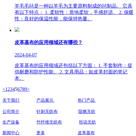
羊毛毛毡是一种以羊毛为主要原料制成的毡制品。 它具
有以下特点： 1. 柔软性：质地柔软，手感舒适。 2. 保暖
性：良好的保温性能，能保持热量。
皮革基布的应用领域还有哪些？
2024-04-07
皮革基布的应用领域还包括以下方面： 1. 手套制作：提
供耐磨和防护性能。 2. 文具用品：如皮革封面的笔记
本。
<
1
2
3
4
5
6
7
8
9
>
关于我们
产品展示
热门产品
联系人:祝
公司简介
针刺无纺布
阻燃无纺
手机：
139
生产设备
竹纤维无纺布
拒说无纺
138
新闻中心
更多
皮革基布
地址:江