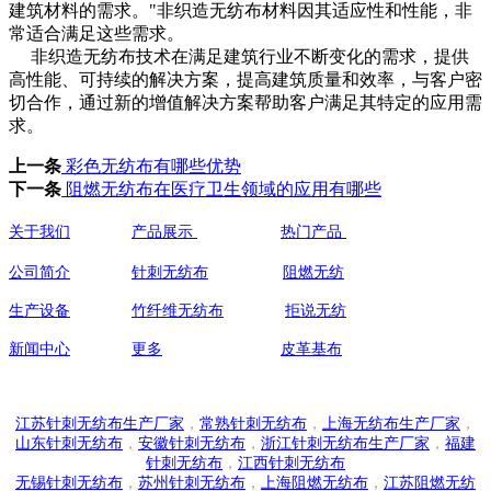
建筑材料的需求。"非织造无纺布材料因其适应性和性能，非
常适合满足这些需求。
非织造无纺布技术在满足建筑行业不断变化的需求，提供
高性能、可持续的解决方案，提高建筑质量和效率，与客户密
切合作，通过新的增值解决方案帮助客户满足其特定的应用需
求。
上一条
彩色无纺布有哪些优势
下一条
阻燃无纺布在医疗卫生领域的应用有哪些
关于我们
产品展示
热门产品
联系人:祝
公司简介
针刺无纺布
阻燃无纺
手机：
139
生产设备
竹纤维无纺布
拒说无纺
138
新闻中心
更多
皮革基布
地址:江
江苏针刺无纺布生产厂家
，
常熟针刺无纺布
，
上海无纺布生产厂家
，
山东针刺无纺布
，
安徽针刺无纺布
，
浙江针刺无纺布生产厂家
，
福建
针刺无纺布
，
江西针刺无纺布
无锡针刺无纺布
，
苏州针刺无纺布
，
上海阻燃无纺布
，
江苏阻燃无纺