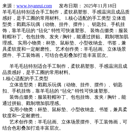
来源：
www.jsyanrui.com
发布日期： 2025年11月18日
羊毛毛毡特别适合手工制作，柔软易塑形、手感温润且成品质
感好，是手工圈的常用材料。 1.核心适配的手工类型 立体造
型类：戳戳乐玩偶（动物、挂件、摆件）、钥匙扣、手机挂
饰，靠羊毛毡的 “毡化” 特性可快速塑形。 装饰点缀类：服装
鞋帽补丁、包包挂饰、发夹 / 胸针，能通过拼贴、戳制增加肌
理感。 实用小物类：杯垫、鼠标垫、小型收纳盒、书签，兼
具柔软度和一定耐磨性。 艺术创作类：羊毛毡画、立体场景
摆件、手工装饰画，可结合色彩叠加打造丰富层次。
羊毛毛毡特别适合手工制作，柔软易塑形、手感温润且成
品质感好，是手工圈的常用材料。
1.核心适配的手工类型
立体造型类：戳戳乐玩偶（动物、挂件、摆件）、钥匙
扣、手机挂饰，靠羊毛毡的 “毡化” 特性可快速塑形。
装饰点缀类：服装鞋帽补丁、包包挂饰、发夹 / 胸针，能
通过拼贴、戳制增加肌理感。
实用小物类：杯垫、鼠标垫、小型收纳盒、书签，兼具柔
软度和一定耐磨性。
艺术创作类：羊毛毡画、立体场景摆件、手工装饰画，可
结合色彩叠加打造丰富层次。