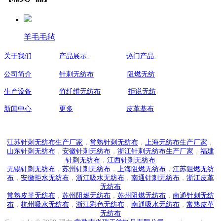
羊毛毛毡
关于我们
产品展示
热门产品
联系人:祝
公司简介
针刺无纺布
阻燃无纺
手机：
139
生产设备
竹纤维无纺布
拒说无纺
138
新闻中心
更多
皮革基布
地址:江
江苏针刺无纺布生产厂家
，
常熟针刺无纺布
，
上海无纺布生产厂家
，
山东针刺无纺布
，
安徽针刺无纺布
，
浙江针刺无纺布生产厂家
，
福建
针刺无纺布
，
江西针刺无纺布
无锡针刺无纺布
，
苏州针刺无纺布
，
上海阻燃无纺布
，
江苏阻燃无纺
布
，
安徽拒水无纺布
，
浙江吸水无纺布
，
南通针刺无纺布
，
浙江皮革
无纺布
常熟皮革无纺布
，
苏州阻燃无纺布
，
苏州阻燃无纺布
，
南通针刺无纺
布
，
杭州吸水无纺布
，
浙江彩色无纺布
，
南通吸水无纺布
，
常熟皮革
无纺布