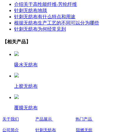
介绍关于高性能纤维-芳纶纤维
针刺无纺布地毯
针刺无纺布有什么特点和用途
根据无纺布生产工艺的不同可以分为哪些
针刺无纺布为何经常见到
【相关产品】
吸水无纺布
上胶无纺布
覆膜无纺布
关于我们
产品展示
热门产品
联系人:祝
公司简介
针刺无纺布
阻燃无纺
手机：
139