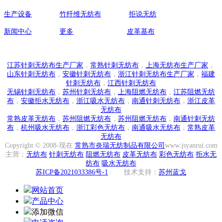
生产设备
竹纤维无纺布
拒说无纺
138
新闻中心
更多
皮革基布
地址:江
江苏针刺无纺布生产厂家
，
常熟针刺无纺布
，
上海无纺布生产厂家
，
山东针刺无纺布
，
安徽针刺无纺布
，
浙江针刺无纺布生产厂家
，
福建
针刺无纺布
，
江西针刺无纺布
无锡针刺无纺布
，
苏州针刺无纺布
，
上海阻燃无纺布
，
江苏阻燃无纺
布
，
安徽拒水无纺布
，
浙江吸水无纺布
，
南通针刺无纺布
，
浙江皮革
无纺布
常熟皮革无纺布
，
苏州阻燃无纺布
，
苏州阻燃无纺布
，
南通针刺无纺
布
，
杭州吸水无纺布
，
浙江彩色无纺布
，
南通吸水无纺布
，
常熟皮革
无纺布
Copyright © 2008-现在
常熟市炎瑞无纺制品有限公司
www.jsyanrui.com
主营：
无纺布
针刺无纺布
阻燃无纺布
皮革无纺布
彩色无纺布
拒水无
纺布
吸水无纺布
苏ICP备2021033386号-1
技术支持：
苏州蓝戈
网站首页
产品中心
添加微信